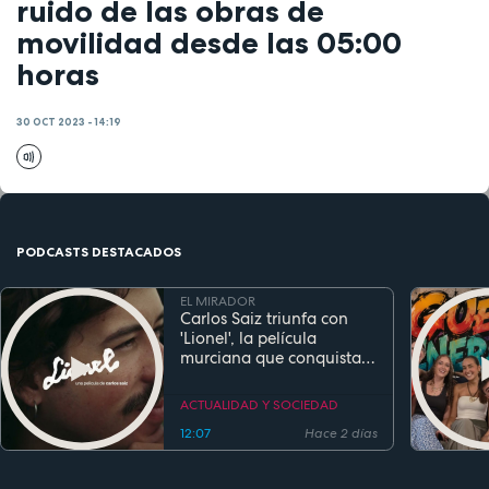
ruido de las obras de
movilidad desde las 05:00
horas
30 OCT 2023 - 14:19
PODCASTS DESTACADOS
EL MIRADOR
Carlos Saiz triunfa con
'Lionel', la película
murciana que conquista
festivales antes de su
estreno
ACTUALIDAD Y SOCIEDAD
12:07
Hace 2 días