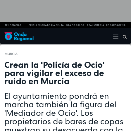
TENDENCIAS
CRISIS MIGRATORIA CEUTA
OLA DE CALOR
REAL MURCIA
FC CARTAGENA
MURCIA
Crean la 'Policía de Ocio'
para vigilar el exceso de
ruido en Murcia
El ayuntamiento pondrá en
marcha también la figura del
'Mediador de Ocio'. Los
propietarios de bares de copas
muestran su desacuerdo con la