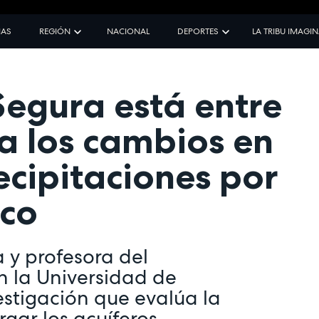
IAS
REGIÓN
NACIONAL
DEPORTES
LA TRIBU IMAGI
Segura está entre
a los cambios en
ecipitaciones por
ico
a y profesora del
 la Universidad de
estigación que evalúa la
rgar los acuíferos