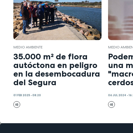
MEDIO AMBIENTE
MEDIO AMBIE
35.000 m² de flora
Podem
autóctona en peligro
una m
en la desembocadura
"macr
del Segura
cerdo
01 FEB 2025 - 08:20
06 JUL 2024 - 16