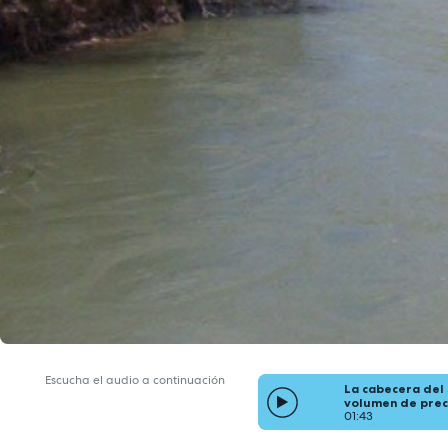
Escucha el audio a continuación
La cabecera del 
volumen de preci
01:43