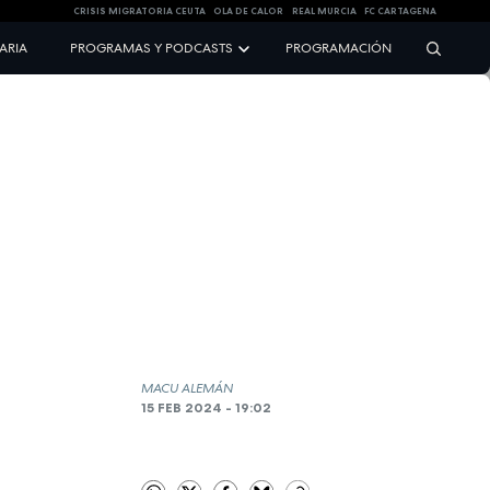
CRISIS MIGRATORIA CEUTA
OLA DE CALOR
REAL MURCIA
FC CARTAGENA
NARIA
PROGRAMAS Y PODCASTS
PROGRAMACIÓN
MACU ALEMÁN
15 FEB 2024 - 19:02