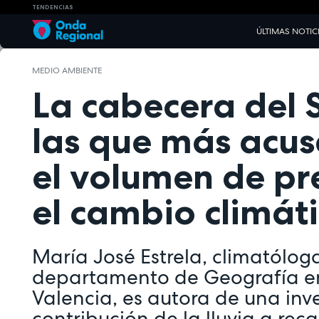
TENDENCIAS
ÚLTIMAS NOTIC
MEDIO AMBIENTE
La cabecera del 
las que más acus
el volumen de pr
el cambio climát
María José Estrela, climatólog
departamento de Geografía en
Valencia, es autora de una inv
contribución de la lluvia a reca