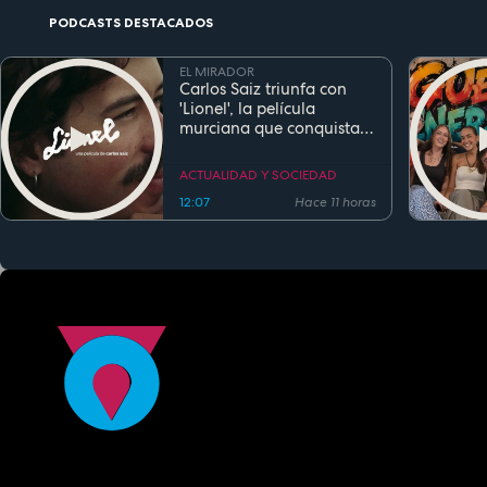
PODCASTS DESTACADOS
EL MIRADOR
Carlos Saiz triunfa con
'Lionel', la película
murciana que conquista
festivales antes de su
estreno
ACTUALIDAD Y SOCIEDAD
12:07
Hace 11 horas