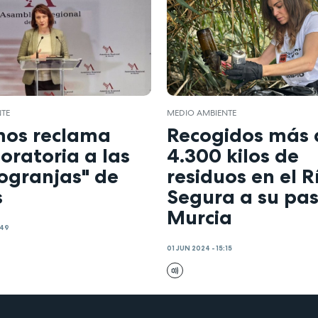
NTE
MEDIO AMBIENTE
os reclama
Recogidos más 
oratoria a las
4.300 kilos de
ogranjas" de
residuos en el R
s
Segura a su pa
Murcia
:49
01 JUN 2024 - 15:15