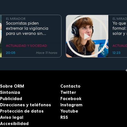
EL MIRADOR
EL MIRA
Socorristas piden
Yo que 
extremar la vigilancia
formal:
para un verano sin
solar y
ahogamientos. Conoce la
regla de los 5 segundos
ACTUALIDAD Y SOCIEDAD
ACTUALI
20:05
Hace 11 horas
12:23
Sobre ORM
Contacto
Sintoniza
Twitter
Publicidad
Facebook
Direcciones y teléfonos
Instagram
Protección de datos
Youtube
Aviso legal
RSS
Accesibilidad