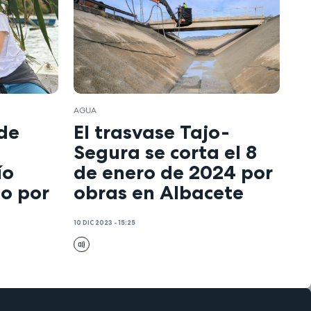
AGUA
de
El trasvase Tajo-
Segura se corta el 8
ío
de enero de 2024 por
so por
obras en Albacete
10 DIC 2023 - 15:25