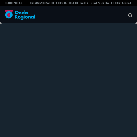
TENDENCIAS
CRISIS MIGRATORIA CEUTA
OLA DE CALOR
REAL MURCIA
FC CARTAGENA