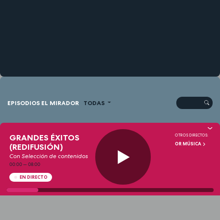
EPISODIOS EL MIRADOR
TODAS
EL MIRADOR
GRANDES ÉXITOS
OTROS DIRECTOS:
Cartagena Arqueológica: Un
OR MÚSICA
(REDIFUSIÓN)
viaje narrativo por las capas
de la historia
Con Selección de contenidos
00:00
—
08:00
EN DIRECTO
12:07
Hace 13 horas