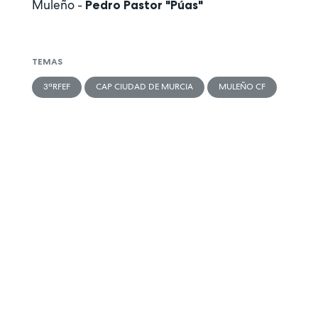
Muleño -
Pedro Pastor "Púas"
TEMAS
3ªRFEF
CAP CIUDAD DE MURCIA
MULEÑO CF