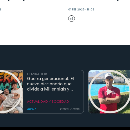
2
01 FEB 2025 - 18:02
EL MIRADOR
Guerra generacional: El
nuevo diccionario que
divide a Millennials y
Zetas
ACTUALIDAD Y SOCIEDAD
36:07
Hace 2 días