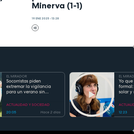
Minerva (1-1)
19 ENE 2025 - 13:28
EL MIRADOR
EL MIRA
Socorristas piden
Yo que 
extremar la vigilancia
formal:
para un verano sin
solar y
ahogamientos. Conoce la
regla de los 5 segundos
ACTUALIDAD Y SOCIEDAD
ACTUALI
20:05
Hace 2 días
12:23