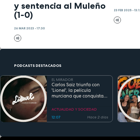
y sentencia al Muleño
23 FEB 2025 - 13:1
(1-0)
26 MAR 2023 - 17:30
PODCASTS DESTACADOS
EL MIRADOR
Carlos Saiz triunfa con
'Lionel', la película
murciana que conquista
festivales antes de su
estreno
ACTUALIDAD Y SOCIEDAD
12:07
Hace 2 días