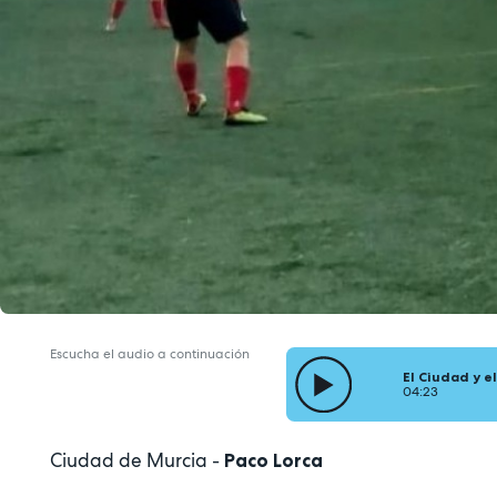
Escucha el audio a continuación
El Ciudad y e
04:23
Ciudad de Murcia -
Paco Lorca