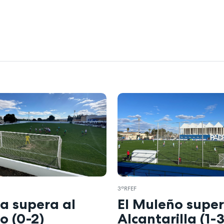
3ªRFEF
za supera al
El Muleño super
o (0-2)
Alcantarilla (1-3