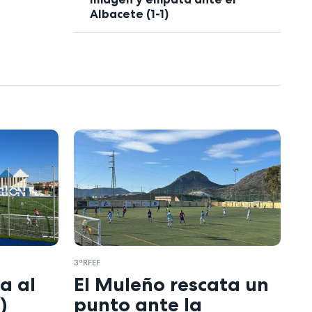
Albacete (1-1)
3ªRFEF
a al
El Muleño rescata un
)
punto ante la