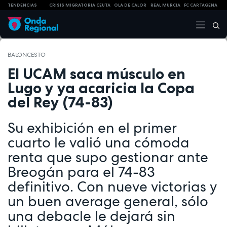
TENDENCIAS
CRISIS MIGRATORIA CEUTA
OLA DE CALOR
REAL MURCIA
FC CARTAGENA
BALONCESTO
El UCAM saca músculo en
Lugo y ya acaricia la Copa
del Rey (74-83)
Su exhibición en el primer
cuarto le valió una cómoda
renta que supo gestionar ante
Breogán para el 74-83
definitivo. Con nueve victorias y
un buen average general, sólo
una debacle le dejará sin