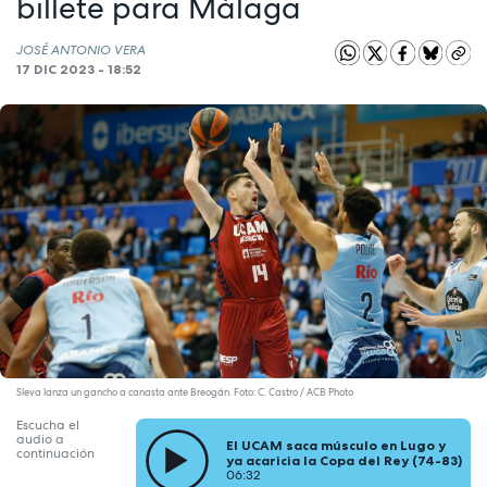
billete para Málaga
JOSÉ ANTONIO VERA
17 DIC 2023 - 18:52
Sleva lanza un gancho a canasta ante Breogán. Foto: C. Castro / ACB Photo
Escucha el
audio a
El UCAM saca músculo en Lugo y
continuación
ya acaricia la Copa del Rey (74-83)
06:32