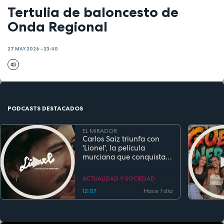
Tertulia de baloncesto de
Onda Regional
27 MAY 2026 - 23:40
PODCASTS DESTACADOS
EL MIRADOR
Carlos Saiz triunfa con
'Lionel', la película
murciana que conquista
festivales antes de su
estreno
ACTUALIDAD Y SOCIEDAD
12:07
Hace 1 día