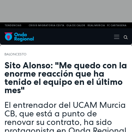
TENDENCIAS
CRISIS MIGRATORIA CEUTA
OLA DE CALOR
REAL MURCIA
FC CARTAGENA
BALONCESTO
Sito Alonso: "Me quedo con la
enorme reacción que ha
tenido el equipo en el último
mes"
El entrenador del UCAM Murcia
CB, que está a punto de
renovar su contrato, ha sido
protagonista en Onda Regional