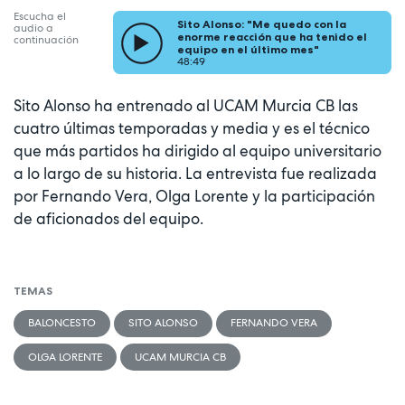
Escucha el
Sito Alonso: "Me quedo con la
audio a
enorme reacción que ha tenido el
continuación
equipo en el último mes"
48:49
Sito Alonso ha entrenado al UCAM Murcia CB las
cuatro últimas temporadas y media y es el técnico
que más partidos ha dirigido al equipo universitario
a lo largo de su historia. La entrevista fue realizada
por Fernando Vera, Olga Lorente y la participación
de aficionados del equipo.
TEMAS
BALONCESTO
SITO ALONSO
FERNANDO VERA
OLGA LORENTE
UCAM MURCIA CB