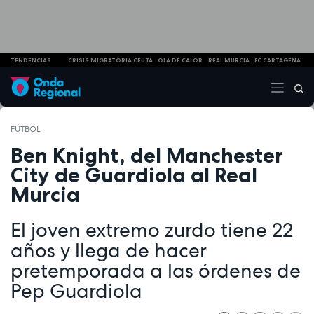
TENDENCIAS
CRISIS MIGRATORIA CEUTA
OLA DE CALOR
REAL MURCIA
FC CARTAGENA
FÚTBOL
Ben Knight, del Manchester
City de Guardiola al Real
Murcia
El joven extremo zurdo tiene 22
años y llega de hacer
pretemporada a las órdenes de
Pep Guardiola