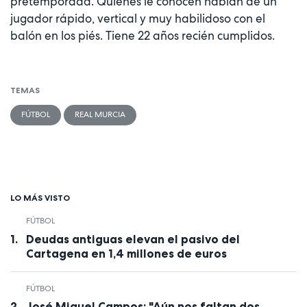
pretemporada. Quienes le conocen hablan de un
jugador rápido, vertical y muy habilidoso con el
balón en los piés. Tiene 22 años recién cumplidos.
TEMAS
FÚTBOL
REAL MURCIA
LO MÁS VISTO
FÚTBOL
Deudas antiguas elevan el pasivo del
Cartagena en 1,4 millones de euros
FÚTBOL
José Miguel Campos: "Aún nos faltan dos