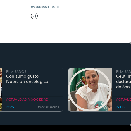
09 JUN 2026 - 23:21
EL MIRADOR
EL MIRA
Con sumo gusto.
Ceutí i
Nutrición oncológica
declara
de San
Fiesta d
Region
ACTUALIDAD Y SOCIEDAD
ACTUALI
12:39
Hace 18 horas
19:03