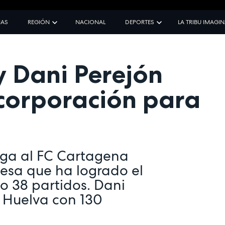
IAS
REGIÓN
NACIONAL
DEPORTES
LA TRIBU IMAGI
y Dani Perejón
ncorporación para
ega al FC Cartagena
nesa que ha logrado el
 38 partidos. Dani
e Huelva con 130