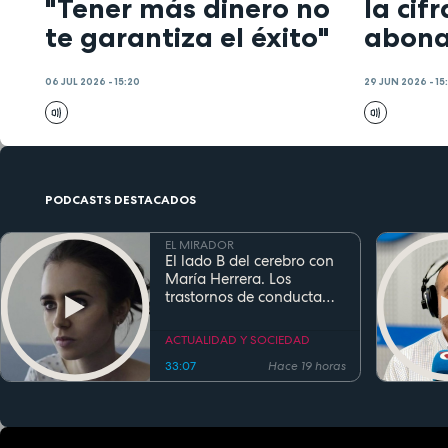
"Tener más dinero no
la cif
te garantiza el éxito"
abon
06 JUL 2026 - 15:20
29 JUN 2026 - 15
PODCASTS DESTACADOS
EL MIRADOR
El lado B del cerebro con
María Herrera. Los
trastornos de conducta
alimentaria
ACTUALIDAD Y SOCIEDAD
33:07
Hace 19 horas