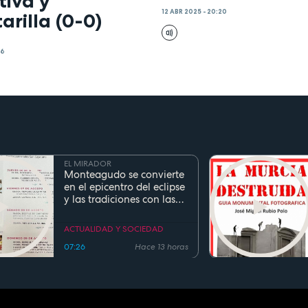
tiva y
12 ABR 2025 - 20:20
arilla (0-0)
36
EL MIRADOR
Monteagudo se convierte
en el epicentro del eclipse
y las tradiciones con las
fiestas de San Cayetano
ACTUALIDAD Y SOCIEDAD
07:26
Hace 13 horas