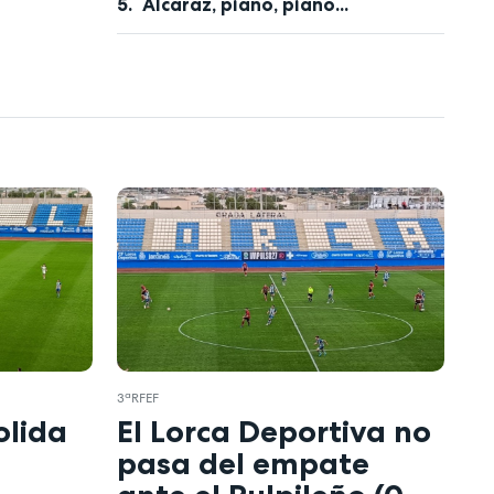
Alcaraz, piano, piano...
3ªRFEF
olida
El Lorca Deportiva no
pasa del empate