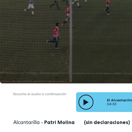
Escucha el audio a continuación
El Alcantaril
04:33
Alcantarilla -
Patri Molina (sin declaraciones)