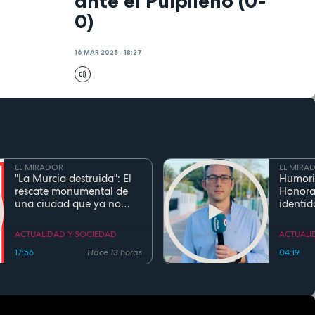
ante el Pulpileño (0-
0)
16 MAR 2025 - 18:27
EL MIRADOR
EL MIRA
"La Murcia destruida": El
Humori
rescate monumental de
Honora
una ciudad que ya no
identid
existe
el inge
Cierva 
ACTUALIDAD Y SOCIEDAD
ACTUALI
gentili
17:56
Hace 13 horas
04:19