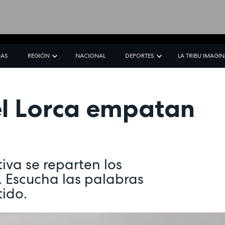
IAS
REGIÓN
NACIONAL
DEPORTES
LA TRIBU IMAGI
 el Lorca empatan
tiva se reparten los
. Escucha las palabras
tido.