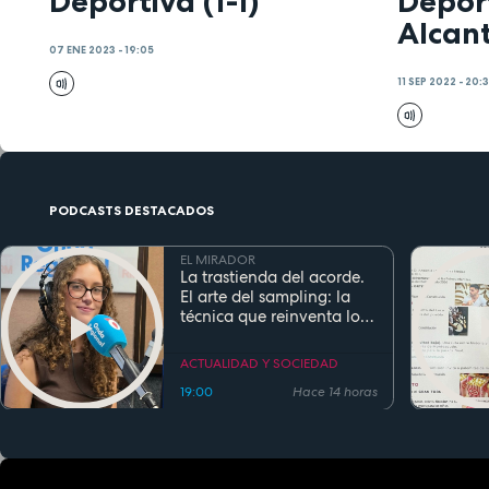
Deportiva (1-1)
Depor
Alcant
07 ENE 2023 - 19:05
11 SEP 2022 - 20:
PODCASTS DESTACADOS
EL MIRADOR
La trastienda del acorde.
El arte del sampling: la
técnica que reinventa los
clásicos en la música
actual
ACTUALIDAD Y SOCIEDAD
19:00
Hace 14 horas