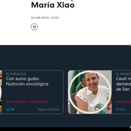
María Xiao
06 SEP 2024 - 21:03
EL MIRADOR
EL MIRA
Con sumo gusto.
Ceutí i
Nutrición oncológica
declara
de San
Fiesta d
Region
ACTUALIDAD Y SOCIEDAD
ACTUALI
12:39
Hace 9 horas
19:03