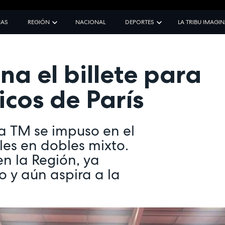
IAS
REGIÓN
NACIONAL
DEPORTES
LA TRIBU IMAGI
a el billete para
icos de París
a TM se impuso en el
les en dobles mixto.
n la Región, ya
o y aún aspira a la