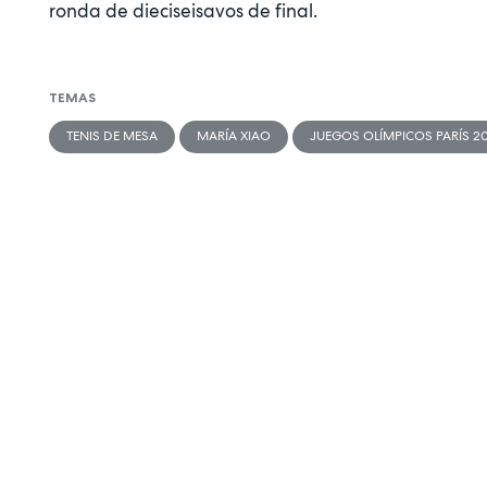
ronda de dieciseisavos de final.
TEMAS
TENIS DE MESA
MARÍA XIAO
JUEGOS OLÍMPICOS PARÍS 2