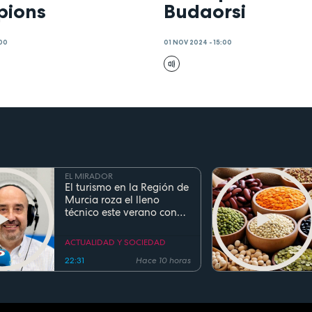
ions
Budaorsi
:00
01 NOV 2024 - 15:00
EL MIRADOR
El turismo en la Región de
Murcia roza el lleno
técnico este verano con
ocupaciones superiores al
90%
ACTUALIDAD Y SOCIEDAD
22:31
Hace 10 horas