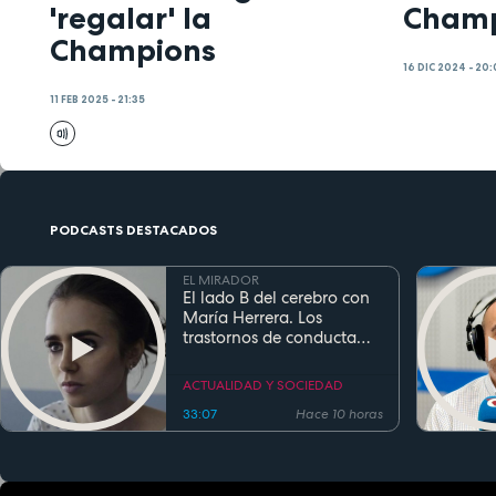
'regalar' la
Champ
Champions
16 DIC 2024 - 20
11 FEB 2025 - 21:35
PODCASTS DESTACADOS
EL MIRADOR
El lado B del cerebro con
María Herrera. Los
trastornos de conducta
alimentaria
ACTUALIDAD Y SOCIEDAD
33:07
Hace 10 horas