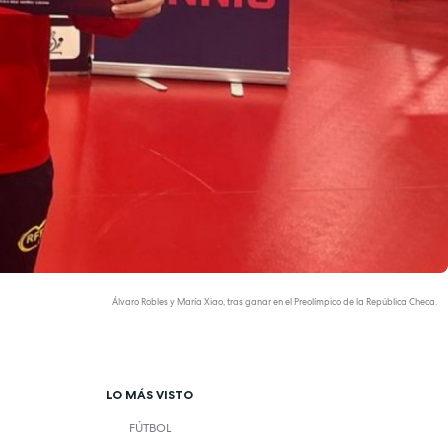
Álvaro Robles y María Xiao, tras ganar en el Preolímpico de la República Checa.
LO MÁS VISTO
FÚTBOL