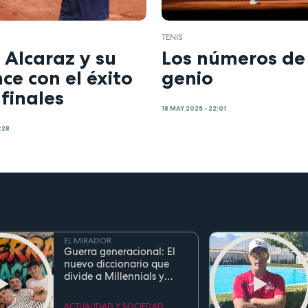
TENIS
 Alcaraz y su
Los números de
e con el éxito
genio
 finales
18 MAY 2025 - 22:01
:28
EL MIRADOR
Guerra generacional: El
nuevo diccionario que
divide a Millennials y
Zetas
ACTUALIDAD Y SOCIEDAD