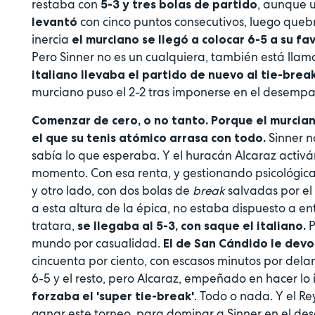
restaba con
, aunque u
5-3 y tres bolas de partido
con cinco puntos consecutivos, luego quebró
levantó
inercia
el murciano se llegó a colocar 6-5 a su fav
Pero Sinner no es un cualquiera, también está llam
italiano llevaba el partido de nuevo al tie-brea
murciano puso el 2-2 tras imponerse en el desempa
Comenzar de cero, o no tanto. Porque el murcia
Sinner no
el que su tenis atómico arrasa con todo.
sabía lo que esperaba. Y el huracán Alcaraz activ
momento. Con esa renta, y gestionando psicológica
y otro lado, con dos bolas de
break
salvadas por el 
a esta altura de la épica, no estaba dispuesto a e
tratara,
P
se llegaba al 5-3, con saque el italiano.
mundo por casualidad.
El de San Cándido le devol
cincuenta por ciento, con escasos minutos por dela
6-5 y el resto, pero Alcaraz, empeñado en hacer lo
. Todo o nada. Y el Re
forzaba el 'super tie-break'
ganar este torneo, para dominar a Sinner en el de