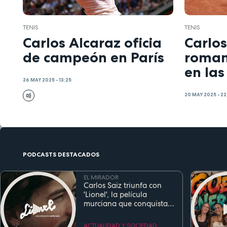
TENIS
TENIS
Carlos Alcaraz oficia
Carlos
de campeón en París
romanc
en las
26 MAY 2025 - 13:25
20 MAY 2025 - 22
PODCASTS DESTACADOS
EL MIRADOR
Carlos Saiz triunfa con
'Lionel', la película
murciana que conquista
festivales antes de su
estreno
ACTUALIDAD Y SOCIEDAD