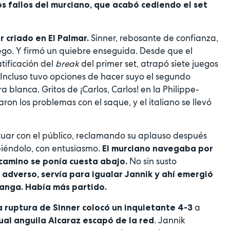
os fallos del murciano, que acabó cediendo el set
Sinner, rebosante de confianza,
 criado en El Palmar.
uego. Y firmó un quiebre enseguida. Desde que el
atificación del
break
del primer set, atrapó siete juegos
 Incluso tuvo opciones de hacer suyo el segundo
 blanca. Gritos de ¡Carlos, Carlos! en la Philippe-
aron los problemas con el saque, y el italiano se llevó
actuar con el público, reclamando su aplauso después
ibiéndolo, con entusiasmo.
El murciano navegaba por
No sin susto
l camino se ponía cuesta abajo.
adverso, servía para igualar Jannik y ahí emergió
 manga. Había más partido.
a
 ruptura de Sinner colocó un inquietante 4-3
. Jannik
ual anguila Alcaraz escapó de la red