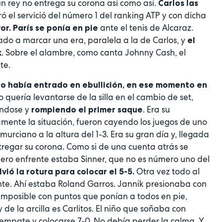
n rey no entrega su corona así como así.
Carlos las
 el servició del número 1 del ranking ATP y con dicha
ante el tenis de Alcaraz.
or. París se ponía en pie
ado a marcar una era, paralela a la de Carlos, y
el
. Sobre el alambre, como canta Johnny Cash, el
k
te.
no había entrado en ebullición, en ese momento en
 quería levantarse de la silla en el cambio de set,
ándose y
. Era su
rompiendo el primer saque
mente la situación, fueron cayendo los juegos de uno
murciano a la altura del 1-3. Era su gran día y, llegada
ntregar su corona. Como si de una cuenta atrás se
ero enfrente estaba Sinner, que no es número uno del
Otra vez todo al
vió la rotura para colocar el 5-5.
nte. Ahí estaba Roland Garros. Jannik presionaba con
 imposible con puntos que ponían a todos en pie,
y de la arcilla es Carlitos. El niño que soñaba con
sempate y colocarse 7-0. No debía perder la calma. Y