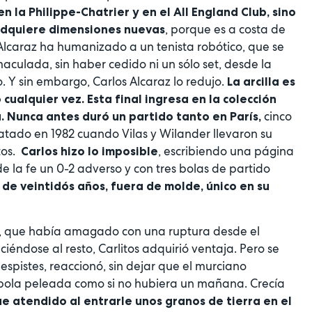
n la Philippe-Chatrier y en el All England Club, sino
, porque es a costa de
 adquiere dimensiones nuevas
. Alcaraz ha humanizado a un tenista robótico, que se
maculada, sin haber cedido ni un sólo set, desde la
Y sin embargo, Carlos Alcaraz lo redujo.
La arcilla es
 cualquier vez. Esta final ingresa en la colección
cinco
a. Nunca antes duró un partido tanto en París,
datado en 1982 cuando Vilas y Wilander llevaron su
tos.
, escribiendo una página
Carlos hizo lo imposible
 la fe un 0-2 adverso y con tres bolas de partido
de veintidós años, fuera de molde, único en su
, que había amagado con una ruptura desde el
ciéndose al resto, Carlitos adquirió ventaja. Pero se
spistes, reaccionó, sin dejar que el murciano
a bola peleada como si no hubiera un mañana. Crecía
ue atendido al entrarle unos granos de tierra en el