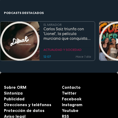
PODCASTS DESTACADOS
EL MIRADOR
Carlos Saiz triunfa con
'Lionel', la película
murciana que conquista
festivales antes de su
estreno
ACTUALIDAD Y SOCIEDAD
12:07
Hace 1 día
Sobre ORM
Contacto
Sintoniza
Twitter
Publicidad
Facebook
Direcciones y teléfonos
Instagram
Protección de datos
Youtube
Aviso legal
RSS