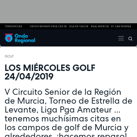
TENDENCIAS
CRISIS MIGRATORIA CEUTA
OLA DE CALOR
REAL MURCIA
FC CARTAGENA
GOLF
LOS MIÉRCOLES GOLF
24/04/2019
V Circuito Senior de la Región
de Murcia, Torneo de Estrella de
Levante, Liga Pga Amateur ...
tenemos muchísimas citas en
los campos de golf de Murcia y
alrededores, ¡hacemos repaso!