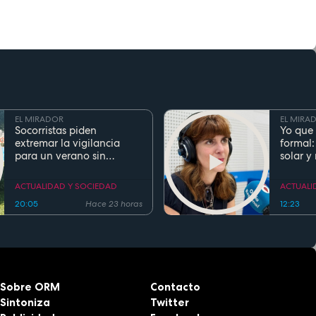
EL MIRADOR
EL MIRA
Socorristas piden
Yo que 
extremar la vigilancia
formal:
para un verano sin
solar y
ahogamientos. Conoce la
regla de los 5 segundos
ACTUALIDAD Y SOCIEDAD
ACTUALI
20:05
Hace 23 horas
12:23
Sobre ORM
Contacto
Sintoniza
Twitter