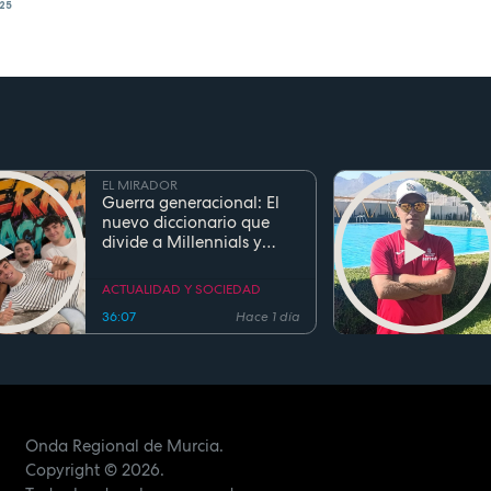
:25
EL MIRADOR
Guerra generacional: El
nuevo diccionario que
divide a Millennials y
Zetas
ACTUALIDAD Y SOCIEDAD
36:07
Hace 1 día
Onda Regional de Murcia.
Copyright
© 2026.