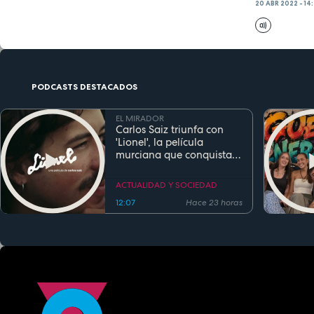
20 ABR 2022 - 14
PODCASTS DESTACADOS
EL MIRADOR
Carlos Saiz triunfa con
'Lionel', la película
murciana que conquista
festivales antes de su
estreno
ACTUALIDAD Y SOCIEDAD
12:07
Hace 23 horas