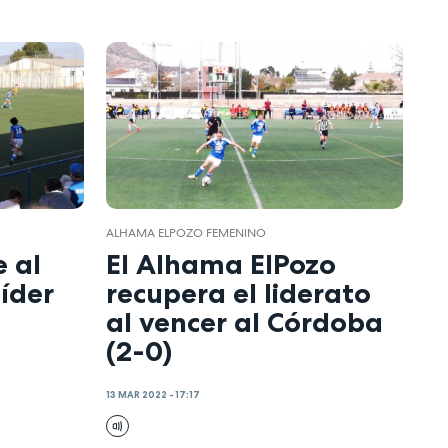
ALHAMA ELPOZO FEMENINO
 al
El Alhama ElPozo
líder
recupera el liderato
al vencer al Córdoba
(2-0)
13 MAR 2022 - 17:17