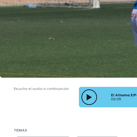
Escucha el audio a continuación
El Alhama ElP
03:05
TEMAS