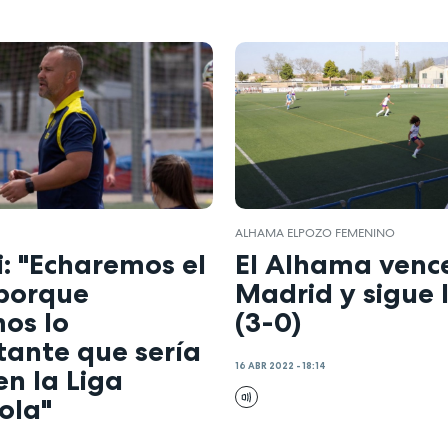
ALHAMA ELPOZO FEMENINO
: "Echaremos el
El Alhama vence
 porque
Madrid y sigue 
os lo
(3-0)
tante que sería
16 ABR 2022 - 18:14
en la Liga
ola"