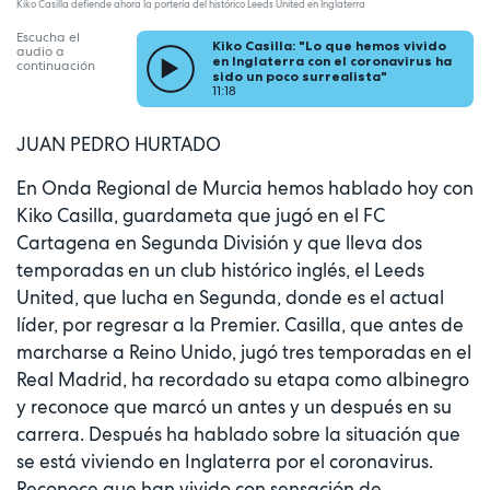
Kiko Casilla defiende ahora la portería del histórico Leeds United en Inglaterra
Escucha el
Kiko Casilla: "Lo que hemos vivido
audio a
en Inglaterra con el coronavirus ha
continuación
sido un poco surrealista"
11:18
JUAN PEDRO HURTADO
En Onda Regional de Murcia hemos hablado hoy con
Kiko Casilla, guardameta que jugó en el FC
Cartagena en Segunda División y que lleva dos
temporadas en un club histórico inglés, el Leeds
United, que lucha en Segunda, donde es el actual
líder, por regresar a la Premier. Casilla, que antes de
marcharse a Reino Unido, jugó tres temporadas en el
Real Madrid, ha recordado su etapa como albinegro
y reconoce que marcó un antes y un después en su
carrera. Después ha hablado sobre la situación que
se está viviendo en Inglaterra por el coronavirus.
Reconoce que han vivido con sensación de