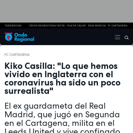
TENDENCIAS
CRISIS MIGRATORIA CEUTA
OLA DE CALOR
REAL MURCIA
FC CARTAGENA
FC CARTAGENA
Kiko Casilla: "Lo que hemos
vivido en Inglaterra con el
coronavirus ha sido un poco
surrealista"
El ex guardameta del Real
Madrid, que jugó en Segunda
en el Cartagena, milita en el
Leeds United y vive confinado