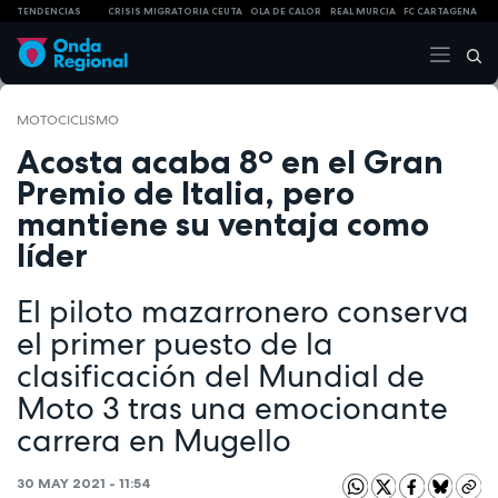
TENDENCIAS
CRISIS MIGRATORIA CEUTA
OLA DE CALOR
REAL MURCIA
FC CARTAGENA
MOTOCICLISMO
Acosta acaba 8º en el Gran
Premio de Italia, pero
mantiene su ventaja como
líder
El piloto mazarronero conserva
el primer puesto de la
clasificación del Mundial de
Moto 3 tras una emocionante
carrera en Mugello
30 MAY 2021 - 11:54