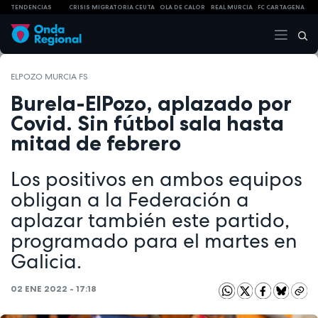
TENDENCIAS
CRISIS MIGRATORIA CEUTA
OLA DE CALOR
REAL MURCIA
FC CARTAGENA
ELPOZO MURCIA FS
Burela-ElPozo, aplazado por
Covid. Sin fútbol sala hasta
mitad de febrero
Los positivos en ambos equipos
obligan a la Federación a
aplazar también este partido,
programado para el martes en
Galicia.
02 ENE 2022 - 17:18