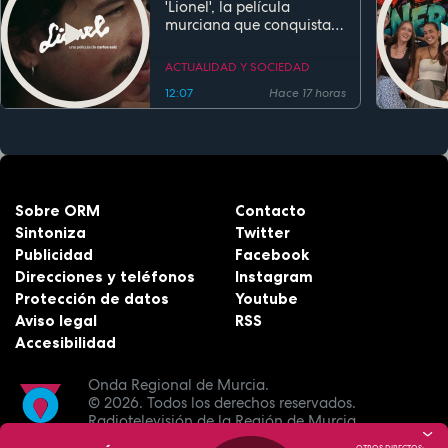
'Lionel', la película
murciana que conquista
festivales antes de su
estreno
ACTUALIDAD Y SOCIEDAD
12:07
Hace 17 horas
Sobre ORM
Contacto
Sintoniza
Twitter
Publicidad
Facebook
Direcciones y teléfonos
Instagram
Protección de datos
Youtube
Aviso legal
RSS
Accesibilidad
Onda Regional de Murcia.
© 2026.
Todos los derechos reservados.
Radiotelevisión de la Región de Murcia.
OTROS DIRECTOS: