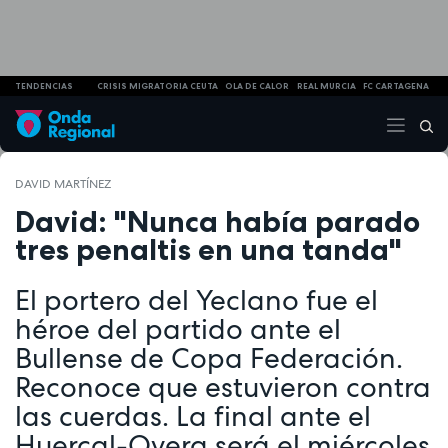
TENDENCIAS
CRISIS MIGRATORIA CEUTA
OLA DE CALOR
REAL MURCIA
FC CARTAGENA
DAVID MARTÍNEZ
David: "Nunca había parado
tres penaltis en una tanda"
El portero del Yeclano fue el
héroe del partido ante el
Bullense de Copa Federación.
Reconoce que estuvieron contra
las cuerdas. La final ante el
Huercal-Overa será el miércoles