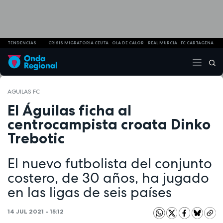
TENDENCIAS
CRISIS MIGRATORIA CEUTA
OLA DE CALOR
REAL MURCIA
FC CARTAGENA
AGUILAS FC
El Águilas ficha al
centrocampista croata Dinko
Trebotic
El nuevo futbolista del conjunto
costero, de 30 años, ha jugado
en las ligas de seis países
14 JUL 2021 - 15:12