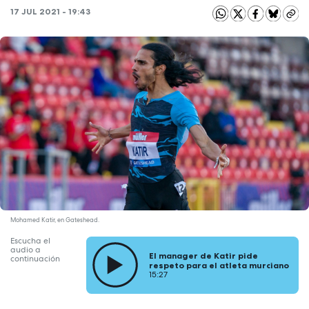
17 JUL 2021 - 19:43
Mohamed Katir, en Gateshead.
Escucha el
audio a
El manager de Katir pide
continuación
respeto para el atleta murciano
15:27