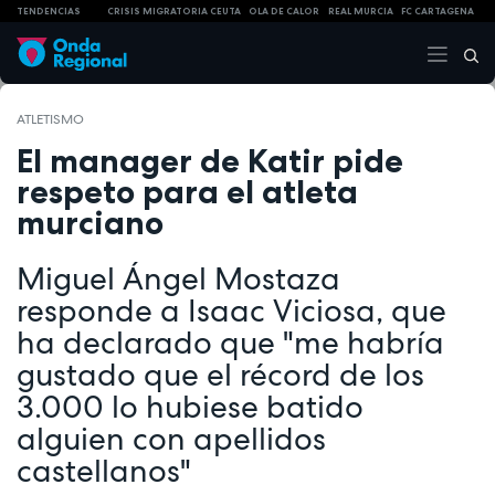
TENDENCIAS
CRISIS MIGRATORIA CEUTA
OLA DE CALOR
REAL MURCIA
FC CARTAGENA
ATLETISMO
El manager de Katir pide
respeto para el atleta
murciano
Miguel Ángel Mostaza
responde a Isaac Viciosa, que
ha declarado que "me habría
gustado que el récord de los
3.000 lo hubiese batido
alguien con apellidos
castellanos"