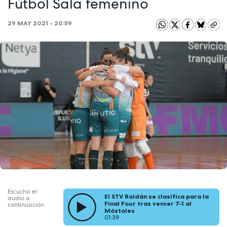
Fútbol Sala femenino
29 MAY 2021 - 20:59
Escucha el
El STV Roldán se clasifica para la
audio a
Final Four tras vencer 7-1 al
continuación
Móstoles
01:39