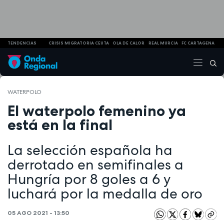
TENDENCIAS
CRISIS MIGRATORIA CEUTA
OLA DE CALOR
REAL MURCIA
FC CARTAGENA
WATERPOLO
El waterpolo femenino ya
está en la final
La selección española ha
derrotado en semifinales a
Hungría por 8 goles a 6 y
luchará por la medalla de oro
05 AGO 2021 - 13:50