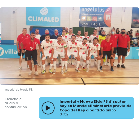
Imperial de Murcia FS.
Escucha el
Imperial y Nueva Elda FS disputan
audio a
hoy en Murcia eliminatoria previa de
continuación
Copa del Rey a partido único
01:52