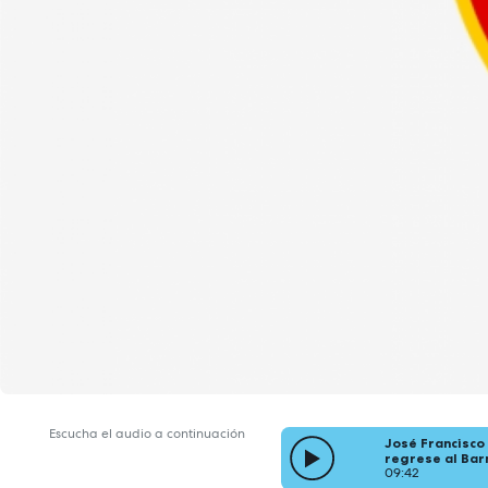
Escucha el audio a continuación
José Francisco
regrese al Bar
09:42