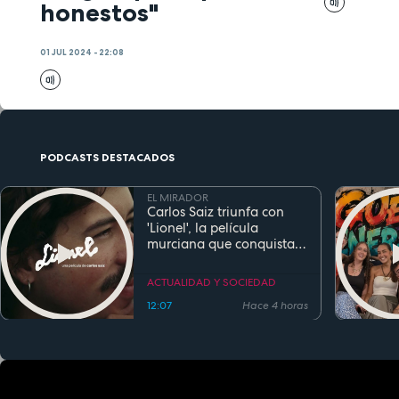
honestos"
01 JUL 2024 - 22:08
PODCASTS DESTACADOS
EL MIRADOR
Carlos Saiz triunfa con
'Lionel', la película
murciana que conquista
festivales antes de su
estreno
ACTUALIDAD Y SOCIEDAD
12:07
Hace 4 horas