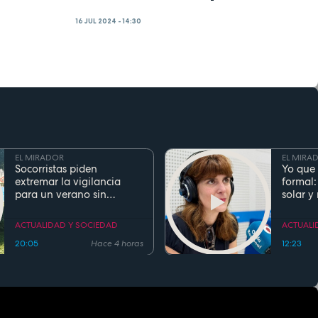
16 JUL 2024 - 14:30
EL MIRADOR
EL MIRA
Socorristas piden
Yo que 
extremar la vigilancia
formal:
para un verano sin
solar y
ahogamientos. Conoce la
regla de los 5 segundos
ACTUALIDAD Y SOCIEDAD
ACTUALI
20:05
Hace 4 horas
12:23