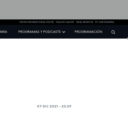
CRISIS MIGRATORIA CEUTA
OLA DE CALOR
REAL MURCIA
FC CARTAGENA
NARIA
PROGRAMAS Y PODCASTS
PROGRAMACIÓN
07 DIC 2021 - 22:29