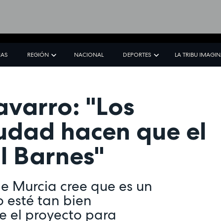
IAS
REGIÓN
NACIONAL
DEPORTES
LA TRIBU IMAGI
avarro: "Los
iudad hacen que el
l Barnes"
de Murcia cree que es un
 esté tan bien
e el proyecto para