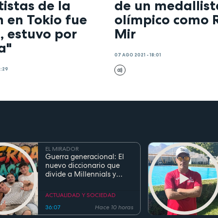
istas de la
de un medallist
 en Tokio fue
olímpico como 
, estuvo por
Mir
a"
07 AGO 2021 - 18:01
0:29
EL MIRADOR
Guerra generacional: El
nuevo diccionario que
divide a Millennials y
Zetas
ACTUALIDAD Y SOCIEDAD
36:07
Hace 10 horas