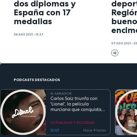
dos diplomas y
deport
España con 17
Región
medallas
bueno
encim
08 AGO 2021 - 15:27
07 AGO 2021 - 2
PODCASTS DESTACADOS
EL MIRADOR
Carlos Saiz triunfa con
'Lionel', la película
murciana que conquista
festivales antes de su
estreno
ACTUALIDAD Y SOCIEDAD
12:07
Hace 9 horas