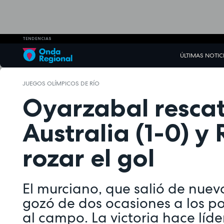
TENDENCIAS
ÚLTIMAS NOTIC
JUEGOS OLÍMPICOS DE RÍO
Oyarzabal resca
Australia (1-0) y
rozar el gol
El murciano, que salió de nuev
gozó de dos ocasiones a los p
al campo. La victoria hace líd