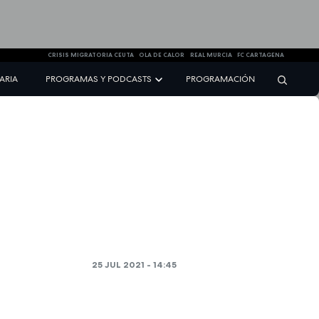
CRISIS MIGRATORIA CEUTA
OLA DE CALOR
REAL MURCIA
FC CARTAGENA
NARIA
PROGRAMAS Y PODCASTS
PROGRAMACIÓN
25 JUL 2021 - 14:45