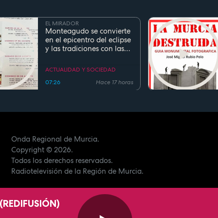
EL MIRADOR
Monteagudo se convierte
en el epicentro del eclipse
y las tradiciones con las
fiestas de San Cayetano
ACTUALIDAD Y SOCIEDAD
07:26
Hace 17 horas
Onda Regional de Murcia.
Copyright
© 2026.
Todos los derechos reservados.
Radiotelevisión de la Región de Murcia.
(REDIFUSIÓN)