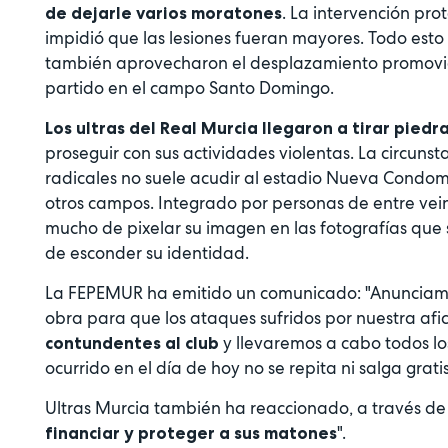
. La intervención pr
de dejarle varios moratones
impidió que las lesiones fueran mayores. Todo esto
también aprovecharon el desplazamiento promovid
partido en el campo Santo Domingo.
Los ultras del Real Murcia llegaron a tirar piedr
proseguir con sus actividades violentas. La circuns
radicales no suele acudir al estadio Nueva Condomi
otros campos. Integrado por personas de entre vein
mucho de pixelar su imagen en las fotografías que s
de esconder su identidad.
La FEPEMUR ha emitido un comunicado: "Anunciamo
obra para que los ataques sufridos por nuestra af
y llevaremos a cabo todos los
contundentes al club
ocurrido en el día de hoy no se repita ni salga gratis
Ultras Murcia también ha reaccionado, a través de l
".
financiar y proteger a sus matones