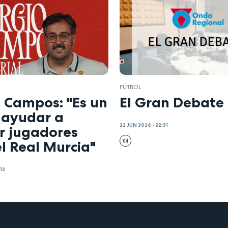
FÚTBOL
o Campos: "Es un
El Gran Debate
 ayudar a
22 JUN 2026 - 22:31
r jugadores
l Real Murcia"
:12