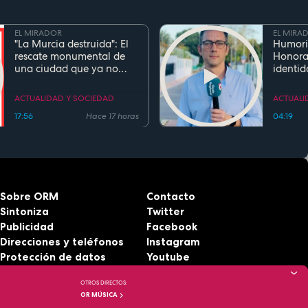
EL MIRADOR
EL MIRA
"La Murcia destruida": El
Humori
rescate monumental de
Honora
una ciudad que ya no
identid
existe
el inge
Cierva 
ACTUALIDAD Y SOCIEDAD
ACTUALI
gentili
17:56
Hace 17 horas
04:19
Sobre ORM
Contacto
Sintoniza
Twitter
Publicidad
Facebook
Direcciones y teléfonos
Instagram
Protección de datos
Youtube
Aviso legal
RSS
OTROS DIRECTOS:
Accesibilidad
OR MÚSICA