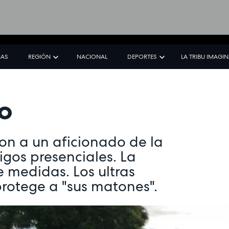
IAS
REGIÓN
NACIONAL
DEPORTES
LA TRIBU IMAGI
do
ron a un aficionado de la
igos presenciales. La
 medidas. Los ultras
rotege a "sus matones".