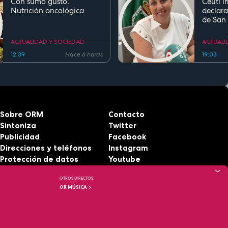
Con sumo gusto.
Ceutí i
Nutrición oncológica
declara
de San
Fiesta d
Region
ACTUALIDAD Y SOCIEDAD
ACTUALI
12:39
Hace 6 horas
19:03
Sobre ORM
Contacto
Sintoniza
Twitter
Publicidad
Facebook
Direcciones y teléfonos
Instagram
Protección de datos
Youtube
Aviso legal
RSS
OTROS DIRECTOS:
Accesibilidad
OR MÚSICA