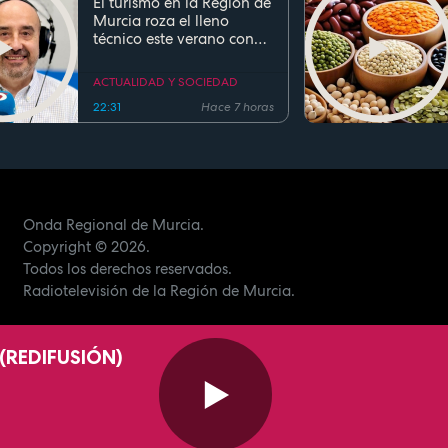
El turismo en la Región de
Murcia roza el lleno
técnico este verano con
ocupaciones superiores al
90%
ACTUALIDAD Y SOCIEDAD
22:31
Hace 7 horas
Onda Regional de Murcia.
Copyright
© 2026.
Todos los derechos reservados.
Radiotelevisión de la Región de Murcia.
(REDIFUSIÓN)