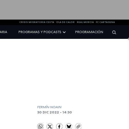
CRISIS MIGRATORIA CEUTA
OLA DE CALOR
REAL MURCIA
FC CARTAGENA
NARIA
PROGRAMAS Y PODCASTS
PROGRAMACIÓN
FERMÍN NOAIN
30 DIC 2022 - 14:30