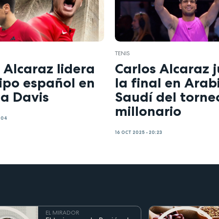
TENIS
 Alcaraz lidera
Carlos Alcaraz 
ipo español en
la final en Arab
pa Davis
Saudí del torne
millonario
:04
16 OCT 2025 - 20:23
EL MIRADOR