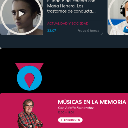
El lado B del cerebro con
María Herrera. Los
trastornos de conducta
alimentaria
ACTUALIDAD Y SOCIEDAD
33:07
Hace 6 horas
MÚSICAS EN LA MEMORIA 
Con Adolfo Fernández
16:00
—
18:00
EN DIRECTO