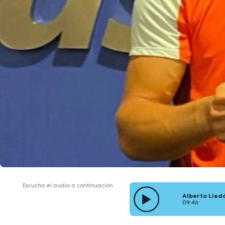
Escucha el audio a continuación
Alberto Lledó
09:46