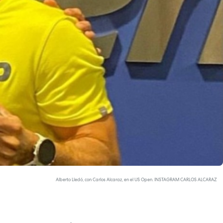
Alberto Lledó, con Carlos Alcaraz, en el US Open. INSTAGRAM CARLOS ALCARAZ