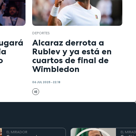
DEPORTES
jugará
Alcaraz derrota a
ia
Rublev y ya está en
o
cuartos de final de
Wimbledon
06 JUL 2025 - 22:18
EL MIRADOR
EL MIRA