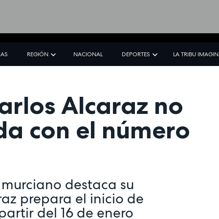
IAS
REGIÓN
NACIONAL
DEPORTES
LA TRIBU IMAGI
arlos Alcaraz no
a con el número
ta murciano destaca su
raz prepara el inicio de
artir del 16 de enero