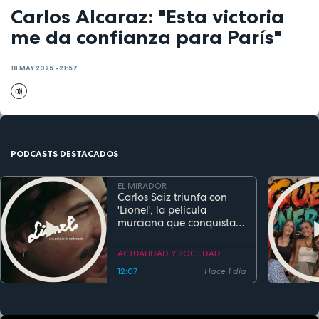
Carlos Alcaraz: "Esta victoria
me da confianza para París"
18 MAY 2025 - 21:57
PODCASTS DESTACADOS
EL MIRADOR
Carlos Saiz triunfa con
'Lionel', la película
murciana que conquista
festivales antes de su
estreno
ACTUALIDAD Y SOCIEDAD
12:07
Hace 1 día