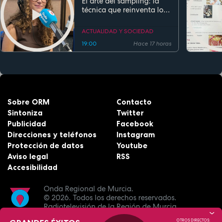
El arte del sampling: la
técnica que reinventa los
clásicos en la música
actual
ACTUALIDAD Y SOCIEDAD
19:00
Hace 17 horas
Sobre ORM
Contacto
Sintoniza
Twitter
Publicidad
Facebook
Direcciones y teléfonos
Instagram
Protección de datos
Youtube
Aviso legal
RSS
Accesibilidad
Onda Regional de Murcia.
© 2026.
Todos los derechos reservados.
Radiotelevisión de la Región de Murcia.
OTROS DIRECTOS: