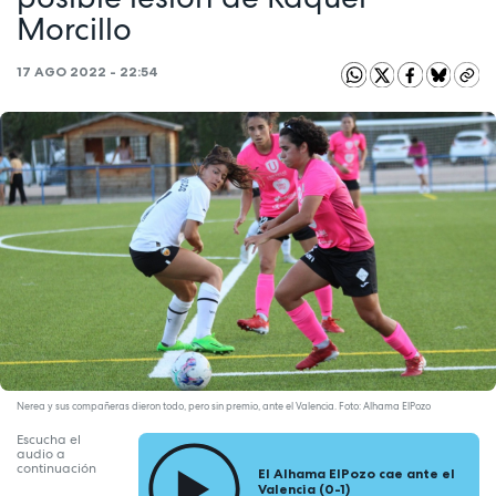
Morcillo
17 AGO 2022 - 22:54
Nerea y sus compañeras dieron todo, pero sin premio, ante el Valencia. Foto: Alhama ElPozo
Escucha el
audio a
continuación
El Alhama ElPozo cae ante el
Valencia (0-1)