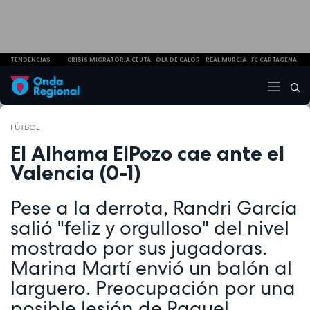
TENDENCIAS
CRISIS MIGRATORIA CEUTA
OLA DE CALOR
REAL MURCIA
FC CARTAGENA
FÚTBOL
El Alhama ElPozo cae ante el
Valencia (0-1)
Pese a la derrota, Randri García
salió "feliz y orgulloso" del nivel
mostrado por sus jugadoras.
Marina Martí envió un balón al
larguero. Preocupación por una
posible lesión de Raquel