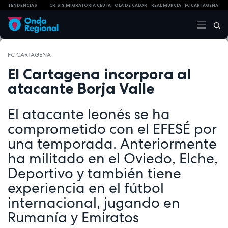
TENDENCIAS
CRISIS MIGRATORIA CEUTA
OLA DE CALOR
REAL MURCIA
FC CARTAGENA
FC CARTAGENA
El Cartagena incorpora al
atacante Borja Valle
El atacante leonés se ha
comprometido con el EFESÉ por
una temporada. Anteriormente
ha militado en el Oviedo, Elche,
Deportivo y también tiene
experiencia en el fútbol
internacional, jugando en
Rumanía y Emiratos