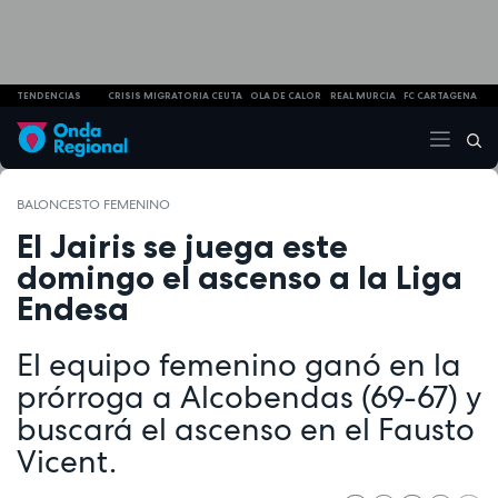
TENDENCIAS
CRISIS MIGRATORIA CEUTA
OLA DE CALOR
REAL MURCIA
FC CARTAGENA
BALONCESTO FEMENINO
El Jairis se juega este
domingo el ascenso a la Liga
Endesa
El equipo femenino ganó en la
prórroga a Alcobendas (69-67) y
buscará el ascenso en el Fausto
Vicent.