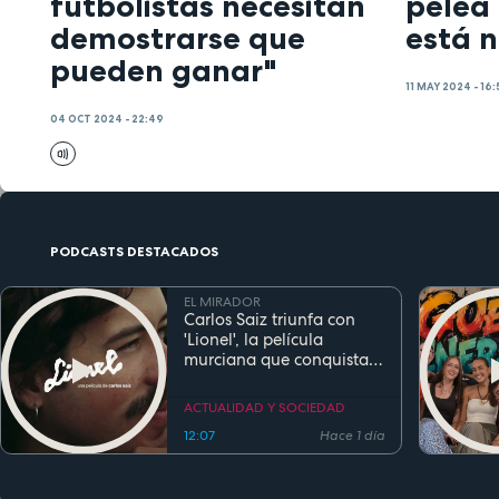
futbolistas necesitan
pelea 
demostrarse que
está 
pueden ganar"
11 MAY 2024 - 16
04 OCT 2024 - 22:49
PODCASTS DESTACADOS
EL MIRADOR
Carlos Saiz triunfa con
'Lionel', la película
murciana que conquista
festivales antes de su
estreno
ACTUALIDAD Y SOCIEDAD
12:07
Hace 1 día