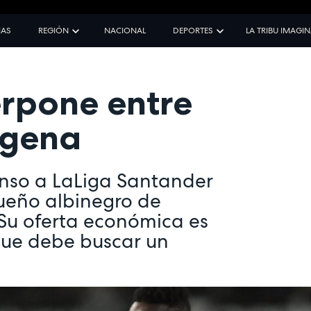
IAS
REGIÓN
NACIONAL
DEPORTES
LA TRIBU IMAGI
terpone entre
agena
censo a LaLiga Santander
ueño albinegro de
 Su oferta económica es
que debe buscar un