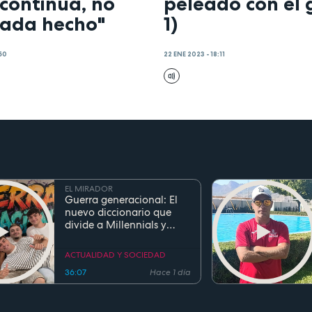
continúa, no
peleado con el 
nada hecho"
1)
:50
22 ENE 2023 - 18:11
EL MIRADOR
Guerra generacional: El
nuevo diccionario que
divide a Millennials y
Zetas
ACTUALIDAD Y SOCIEDAD
36:07
Hace 1 día