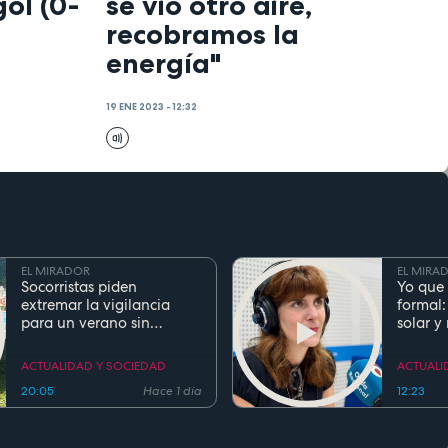
gol (0-
se vio otro aire,
recobramos la
energía"
19 ENE 2023 - 12:32
EL MIRADOR
EL MIRA
Socorristas piden
Yo que 
extremar la vigilancia
formal:
para un verano sin
solar y
ahogamientos. Conoce la
regla de los 5 segundos
ACTUALIDAD Y SOCIEDAD
ACTUALI
20:05
Hace 1 día
12:23