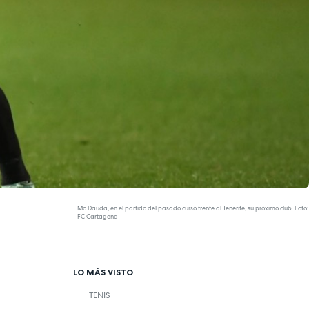
Mo Dauda, en el partido del pasado curso frente al Tenerife, su próximo club. Foto:
FC Cartagena
LO MÁS VISTO
TENIS