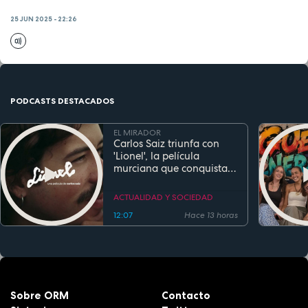
25 JUN 2025 - 22:26
PODCASTS DESTACADOS
EL MIRADOR
Carlos Saiz triunfa con
'Lionel', la película
murciana que conquista
festivales antes de su
estreno
ACTUALIDAD Y SOCIEDAD
12:07
Hace 13 horas
Sobre ORM
Contacto