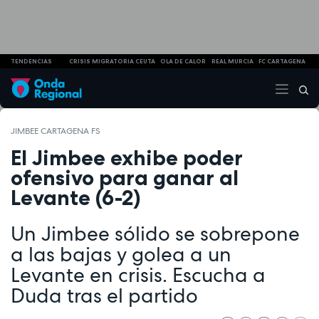
TENDENCIAS
CRISIS MIGRATORIA CEUTA
OLA DE CALOR
REAL MURCIA
FC CARTAGENA
JIMBEE CARTAGENA FS
El Jimbee exhibe poder
ofensivo para ganar al
Levante (6-2)
Un Jimbee sólido se sobrepone
a las bajas y golea a un
Levante en crisis. Escucha a
Duda tras el partido