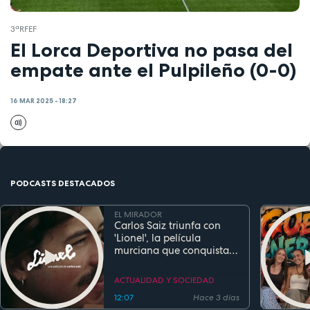
3ªRFEF
El Lorca Deportiva no pasa del
empate ante el Pulpileño (0-0)
16 MAR 2025 - 18:27
PODCASTS DESTACADOS
EL MIRADOR
Carlos Saiz triunfa con
'Lionel', la película
murciana que conquista
festivales antes de su
estreno
ACTUALIDAD Y SOCIEDAD
12:07
Hace 3 días