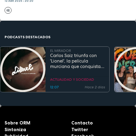
12 ABR 2025 - 20:20
PODCASTS DESTACADOS
EL MIRADOR
Carlos Saiz triunfa con
'Lionel', la película
murciana que conquista
festivales antes de su
estreno
ACTUALIDAD Y SOCIEDAD
12:07
Hace 2 días
Sobre ORM
Contacto
Sintoniza
Twitter