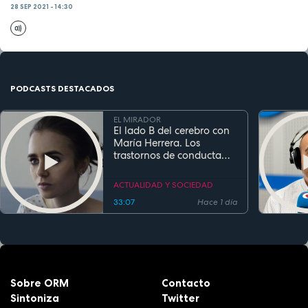
28 SEP 2021 - 14:30
PODCASTS DESTACADOS
EL MIRADOR
El lado B del cerebro con
María Herrera. Los
trastornos de conducta
alimentaria
ACTUALIDAD Y SOCIEDAD
33:07
Hace 1 día
Sobre ORM
Contacto
Sintoniza
Twitter