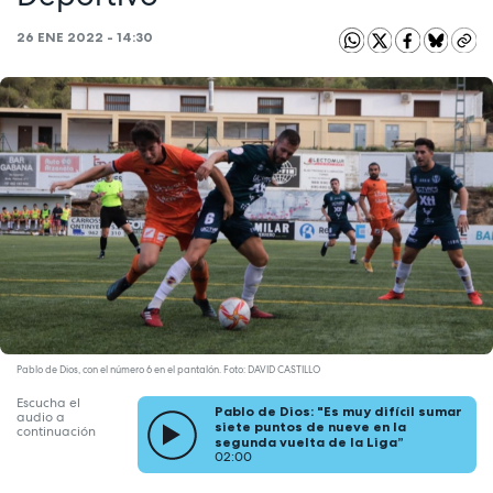
26 ENE 2022 - 14:30
Pablo de Dios, con el número 6 en el pantalón. Foto: DAVID CASTILLO
Escucha el
Pablo de Dios: "Es muy difícil sumar
audio a
siete puntos de nueve en la
continuación
segunda vuelta de la Liga”
02:00