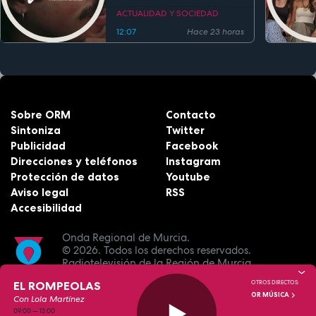
estreno
ACTUALIDAD Y SOCIEDAD
12:07
Hace 23 horas
Sobre ORM
Contacto
Sintoniza
Twitter
Publicidad
Facebook
Direcciones y teléfonos
Instagram
Protección de datos
Youtube
Aviso legal
RSS
Accesibilidad
Onda Regional de Murcia.
© 2026.
Todos los derechos reservados.
Radiotelevisión de la Región de Murcia.
EL ROMPEOLAS
OTROS DIRECTOS:
OR MÚSICA
Con Lola Martínez
09:00
—
13:00