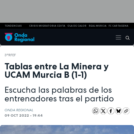
TENDENCIAS
CRISIS MIGRATORIA CEUTA
OLA DE CALOR
REAL MURCIA
FC CARTAGENA
3ªRFEF
Tablas entre La Minera y
UCAM Murcia B (1-1)
Escucha las palabras de los
entrenadores tras el partido
ONDA REGIONAL
09 OCT 2022 - 19:44