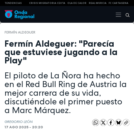
TENDENCIAS
CRISIS MIGRATORIA CEUTA
OLA DE CALOR
REAL MURCIA
FC CARTAGENA
FERMÍN ALDEGUER
Fermín Aldeguer: "Parecía
que estuviese jugando a la
Play"
El piloto de La Ñora ha hecho
en el Red Bull Ring de Austria la
mejor carrera de su vida,
discutiéndole el primer puesto
a Marc Márquez.
GREGORIO LEÓN
17 AGO 2025 - 20:20