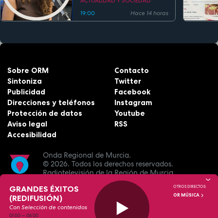
ACTUALIDAD Y SOCIEDAD
19:00
Hace 14 horas
Sobre ORM
Contacto
Sintoniza
Twitter
Publicidad
Facebook
Direcciones y teléfonos
Instagram
Protección de datos
Youtube
Aviso legal
RSS
Accesibilidad
Onda Regional de Murcia.
© 2026.
Todos los derechos reservados.
Radiotelevisión de la Región de Murcia.
GRANDES ÉXITOS
OTROS DIRECTOS:
OR MÚSICA
(REDIFUSIÓN)
Con Selección de contenidos
01:00
—
06:00