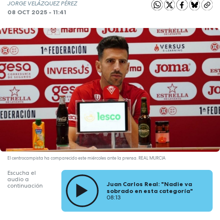
JORGE VELÁZQUEZ PÉREZ
08 OCT 2025 - 11:41
El centrocampista ha comparecido este miércoles ante la prensa. REAL MURCIA
Escucha el
audio a
Juan Carlos Real: "Nadie va
continuación
sobrado en esta categoría"
08:13