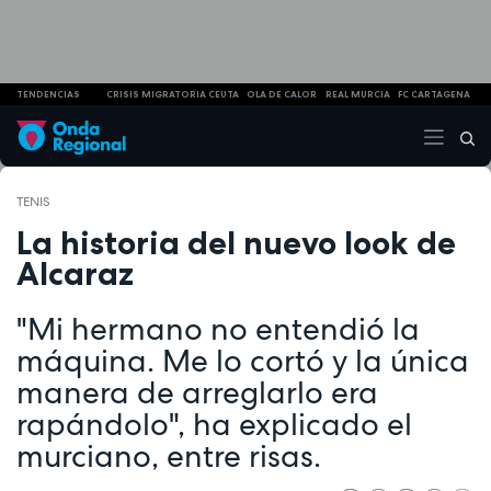
TENDENCIAS
CRISIS MIGRATORIA CEUTA
OLA DE CALOR
REAL MURCIA
FC CARTAGENA
TENIS
La historia del nuevo look de
Alcaraz
"Mi hermano no entendió la
máquina. Me lo cortó y la única
manera de arreglarlo era
rapándolo", ha explicado el
murciano, entre risas.