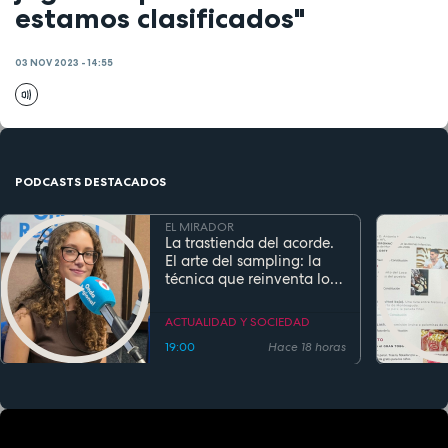
estamos clasificados"
03 NOV 2023 - 14:55
PODCASTS DESTACADOS
EL MIRADOR
La trastienda del acorde.
El arte del sampling: la
técnica que reinventa los
clásicos en la música
actual
ACTUALIDAD Y SOCIEDAD
19:00
Hace 18 horas