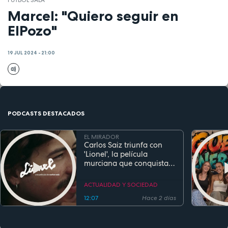
FÚTBOL SALA
Marcel: "Quiero seguir en
ElPozo"
19 JUL 2024 - 21:00
PODCASTS DESTACADOS
EL MIRADOR
Carlos Saiz triunfa con
'Lionel', la película
murciana que conquista
festivales antes de su
estreno
ACTUALIDAD Y SOCIEDAD
12:07
Hace 2 días