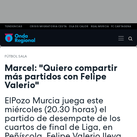
TENDENCIAS
CRISIS MIGRATORIA CEUTA
OLA DE CALOR
REAL MURCIA
FC CARTAGENA
FÚTBOL SALA
Marcel: "Quiero compartir
más partidos con Felipe
Valerio"
ElPozo Murcia juega este
miércoles (20.30 horas) el
partido de desempate de los
cuartos de final de Liga, en
Peñíscola. Felipe Valerio lleva