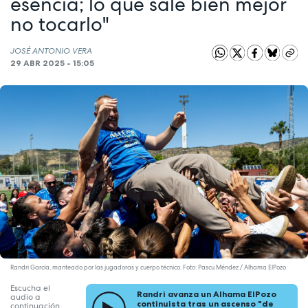
esencia; lo que sale bien mejor
no tocarlo"
JOSÉ ANTONIO VERA
29 ABR 2025 - 15:05
Randri García, manteado por las jugadoras y cuerpo técnico. Foto: Pascu Méndez / Alhama ElPozo
Escucha el
Randri avanza un Alhama ElPozo
audio a
continuista tras un ascenso "de
continuación