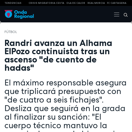
TENDENCIAS
CRISIS MIGRATORIA CEUTA
OLA DE CALOR
REAL MURCIA
FC CARTAGENA
FÚTBOL
Randri avanza un Alhama
ElPozo continuista tras un
ascenso "de cuento de
hadas"
El máximo responsable asegura
que triplicará presupuesto con
"de cuatro a seis fichajes".
Desliza que seguirá en la grada
al finalizar su sanción: "El
cuerpo técnico mantuvo la