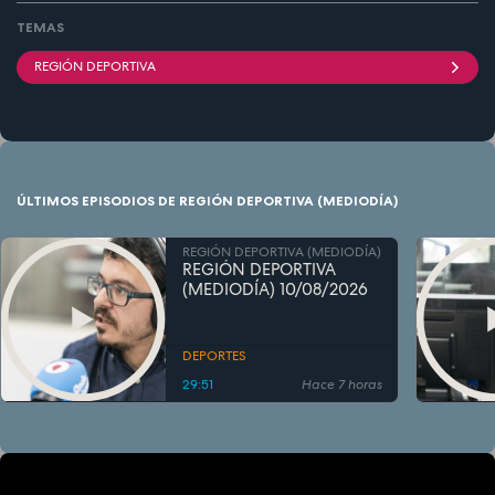
TEMAS
REGIÓN DEPORTIVA
ÚLTIMOS EPISODIOS DE REGIÓN DEPORTIVA (MEDIODÍA)
REGIÓN DEPORTIVA (MEDIODÍA)
REGIÓN DEPORTIVA
(MEDIODÍA) 10/08/2026
DEPORTES
29:51
Hace 7 horas