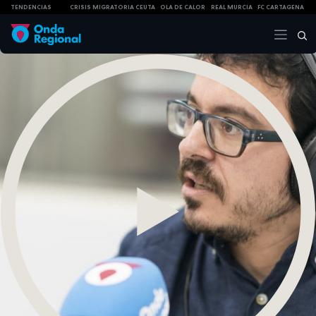
TENDENCIAS
CRISIS MIGRATORIA CEUTA
OLA DE CALOR
REAL MURCIA
FC CARTAGENA