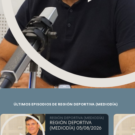
ÚLTIMOS EPISODIOS DE REGIÓN DEPORTIVA (MEDIODÍA)
REGIÓN DEPORTIVA (MEDIODÍA)
REGIÓN DEPORTIVA
(MEDIODÍA) 05/08/2026