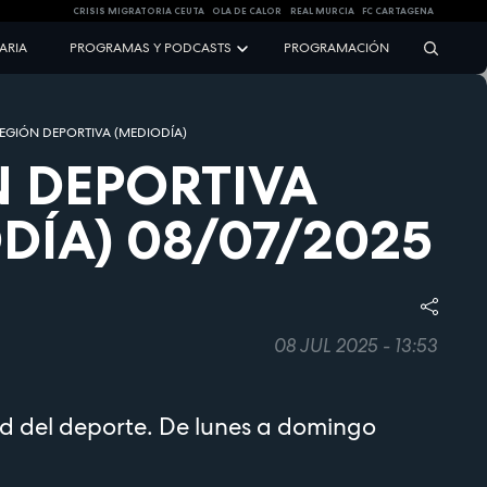
CRISIS MIGRATORIA CEUTA
OLA DE CALOR
REAL MURCIA
FC CARTAGENA
NARIA
PROGRAMAS Y PODCASTS
PROGRAMACIÓN
EGIÓN DEPORTIVA (MEDIODÍA)
 DEPORTIVA
DÍA) 08/07/2025
08 JUL 2025 - 13:53
d del deporte. De lunes a domingo