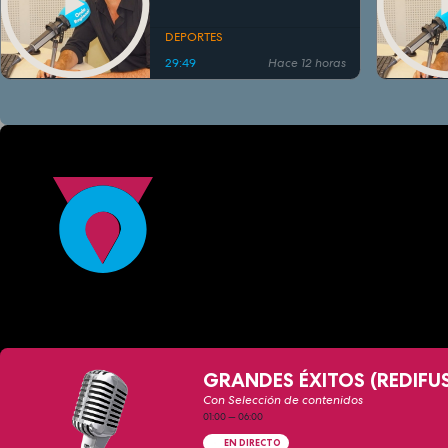
DEPORTES
29:49
Hace 12 horas
GRANDES ÉXITOS (REDIFU
Con Selección de contenidos
01:00
—
06:00
EN DIRECTO