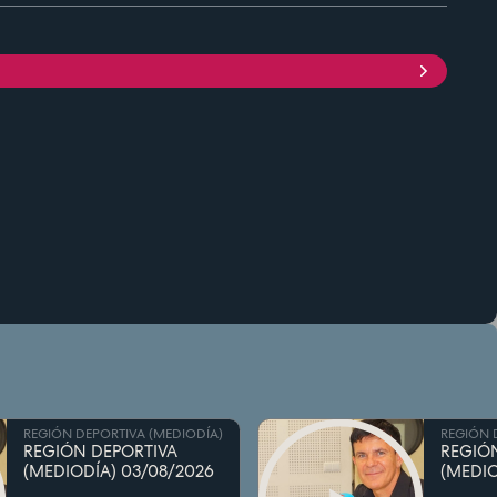
REGIÓN DEPORTIVA (MEDIODÍA)
REGIÓN 
REGIÓN DEPORTIVA
REGIÓ
(MEDIODÍA) 03/08/2026
(MEDIO