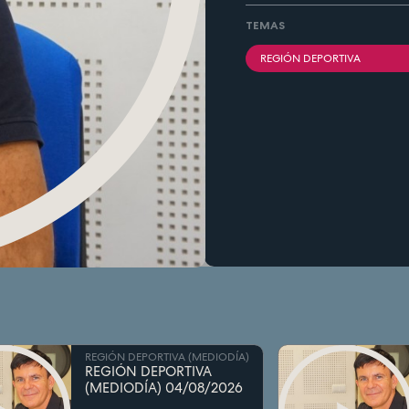
TEMAS
REGIÓN DEPORTIVA
REGIÓN DEPORTIVA (MEDIODÍA)
REGIÓN DEPORTIVA
(MEDIODÍA) 04/08/2026