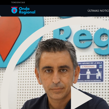
TENDENCIAS
ÚLTIMAS NOTIC