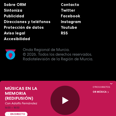
Sobre ORM
Contacto
Sintoniza
Twitter
Publicidad
Facebook
Direcciones y teléfonos
Instagram
Protección de datos
Youtube
Aviso legal
RSS
Accesibilidad
Onda Regional de Murcia.
© 2026.
Todos los derechos reservados.
Radiotelevisión de la Región de Murcia.
MÚSICAS EN LA
OTROS DIRECTOS:
OR MÚSICA
MEMORIA
(REDIFUSIÓN)
Con Adolfo Fernández
16:00
—
18:00
EN DIRECTO