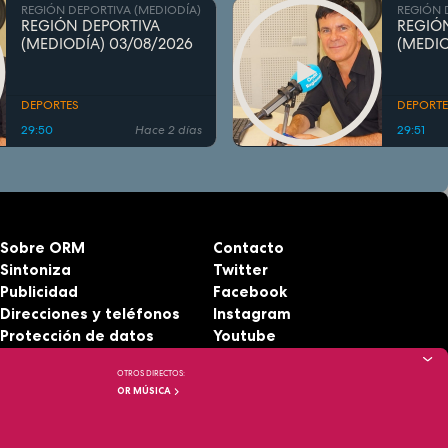
REGIÓN DEPORTIVA (MEDIODÍA)
REGIÓN 
REGIÓN DEPORTIVA
REGIÓ
(MEDIODÍA) 03/08/2026
(MEDIO
DEPORTES
DEPORTE
29:50
Hace 2 días
29:51
Sobre ORM
Contacto
Sintoniza
Twitter
Publicidad
Facebook
Direcciones y teléfonos
Instagram
Protección de datos
Youtube
Aviso legal
RSS
OTROS DIRECTOS:
Accesibilidad
OR MÚSICA