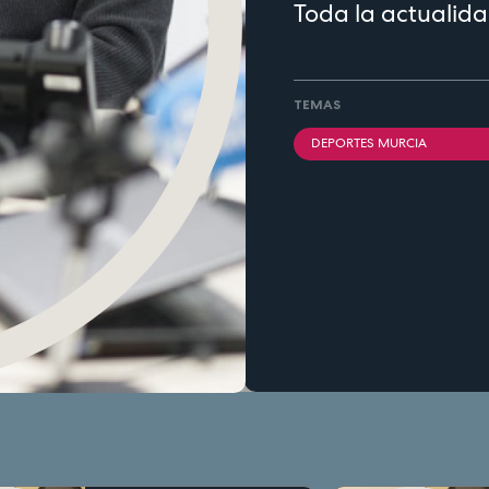
Toda la actualida
TEMAS
DEPORTES MURCIA