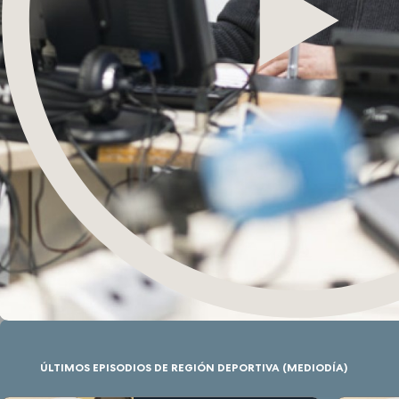
ÚLTIMOS EPISODIOS DE REGIÓN DEPORTIVA (MEDIODÍA)