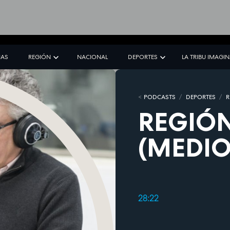
IAS
REGIÓN
NACIONAL
DEPORTES
LA TRIBU IMAGI
PODCASTS
DEPORTES
R
REGIÓN
(MEDIO
28:22