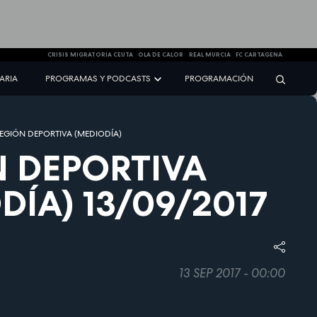
CRISIS MIGRATORIA CEUTA
OLA DE CALOR
REAL MURCIA
FC CARTAGENA
NARIA
PROGRAMAS Y PODCASTS
PROGRAMACIÓN
EGIÓN DEPORTIVA (MEDIODÍA)
 DEPORTIVA
DÍA) 13/09/2017
13 SEP 2017 - 00:00