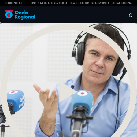
TENDENCIAS
CRISIS MIGRATORIA CEUTA
OLA DE CALOR
REAL MURCIA
FC CARTAGENA