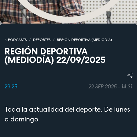
PODCASTS
DEPORTES
REGIÓN DEPORTIVA (MEDIODÍA)
REGIÓN DEPORTIVA
(MEDIODÍA) 22/09/2025
29:25
22 SEP 2025 - 14:31
Toda la actualidad del deporte. De lunes
a domingo