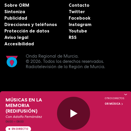
Sobre ORM
Contacto
Sintoniza
Twitter
Publicidad
Facebook
Direcciones y teléfonos
Instagram
Protección de datos
Youtube
Aviso legal
RSS
Accesibilidad
Onda Regional de Murcia.
© 2026.
Todos los derechos reservados.
Radiotelevisión de la Región de Murcia.
MÚSICAS EN LA
OTROS DIRECTOS:
OR MÚSICA
MEMORIA
(REDIFUSIÓN)
Con Adolfo Fernández
06:00
—
08:00
EN DIRECTO