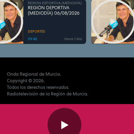
REGIÓN DEPORTIVA (MEDIODÍA)
REGIÓN DEPORTIVA
(MEDIODÍA) 06/08/2026
DEPORTES
29:42
Hace 1 día
Onda Regional de Murcia.
Copyright
© 2026.
Todos los derechos reservados.
Radiotelevisión de la Región de Murcia.